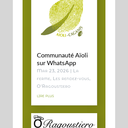
Communauté Aïoli
sur WhatsApp
Mar 23, 2026
|
La
ferme
,
Les rendez-vous
,
O'Ragoustiero
lire plus