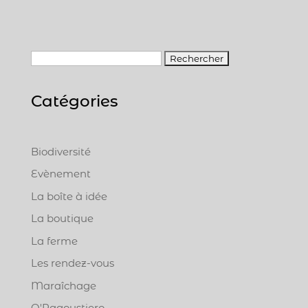
R
e
c
Catégories
h
e
r
Biodiversité
c
Evènement
h
e
La boîte à idée
r
La boutique
La ferme
:
Les rendez-vous
Maraîchage
O'Ragoustiero