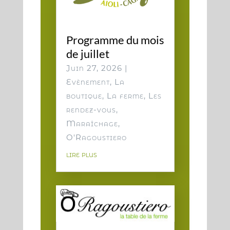
Programme du mois
de juillet
Juin 27, 2026
|
Evènement
,
La
boutique
,
La ferme
,
Les
rendez-vous
,
Maraîchage
,
O'Ragoustiero
lire plus