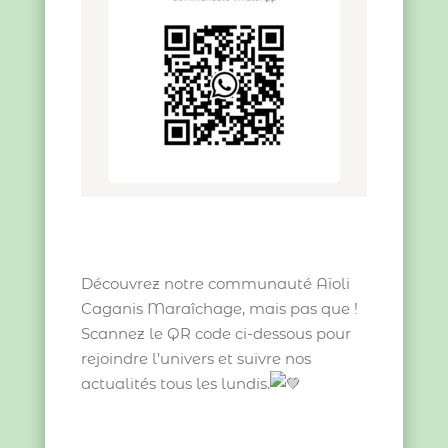
Découvrez notre communauté Aïoli
Caganis Maraîchage, mais pas que !
Scannez le QR code ci-dessous pour
rejoindre l’univers et suivre nos
actualités tous les lundis.