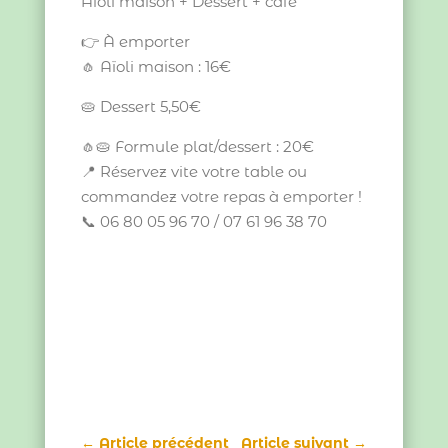
Aïoli maison + Dessert + café
👉 À emporter
🧄 Aïoli maison : 16€
🥧 Dessert 5,50€
🧄🥧 Formule plat/dessert : 20€
📍 Réservez vite votre table ou
commandez votre repas à emporter !
📞 06 80 05 96 70 / 07 61 96 38 70
←
Article précédent
Article suivant
→