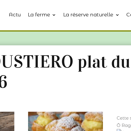
Actu
La ferme
La réserve naturelle
C
USTIERO plat du
6
Cette 
Ô Rago