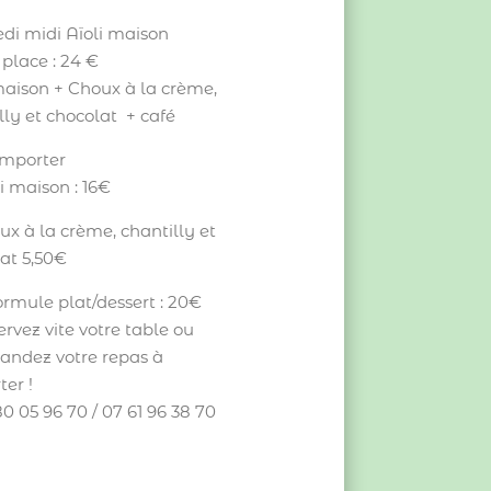
di midi Aïoli maison
 place : 24 €
maison + Choux à la crème,
lly et chocolat + café
emporter
li maison : 16€
ux à la crème, chantilly et
at 5,50€
ormule plat/dessert : 20€
ervez vite votre table ou
ndez votre repas à
er !
80 05 96 70 / 07 61 96 38 70