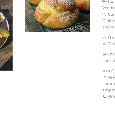
Vendre
👉 Sur
Aïoli 
chanti
👉 À 
🧄 Aïo
🥧 Cho
chocol
🧄🥧 F
📍 Rés
comma
emport
📞 06 