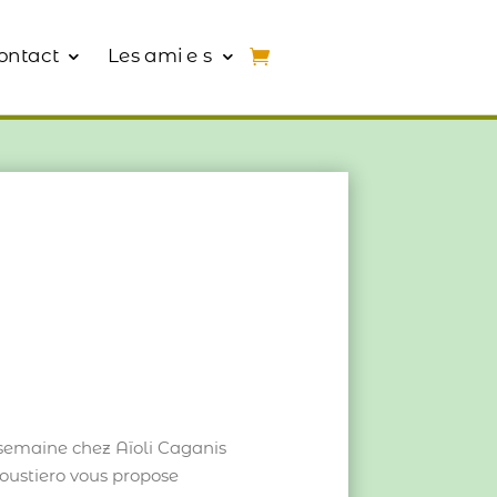
ontact
Les ami e s
semaine chez Aïoli Caganis
ustiero vous propose