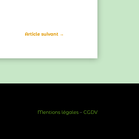
Article suivant
→
Mentions légales
–
CGDV