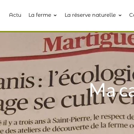
Actu
La ferme
La réserve naturelle
C
Ma ca