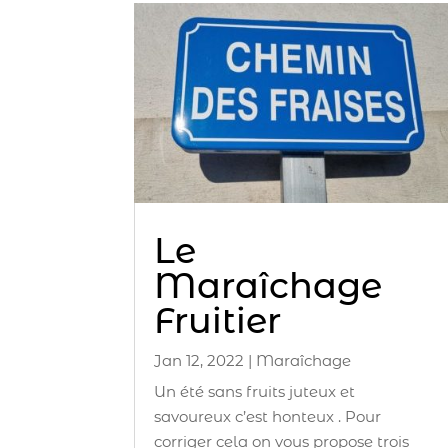
Le
Maraîchage
Fruitier
Jan 12, 2022
|
Maraîchage
Un été sans fruits juteux et
savoureux c’est honteux . Pour
corriger cela on vous propose trois