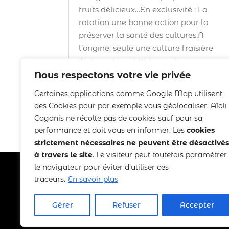
fruits délicieux…En exclusivité : La
rotation une bonne action pour la
préserver la santé des cultures.A
l’origine, seule une culture fraisière
était envisagée. Néanmoins,...
Nous respectons votre vie privée
Certaines applications comme Google Map utilisent
des Cookies pour par exemple vous géolocaliser. Aïoli
Caganis ne récolte pas de cookies sauf pour sa
performance et doit vous en informer. Les
cookies
strictement nécessaires ne peuvent être désactivés
à travers le site
. Le visiteur peut toutefois paramétrer
le navigateur pour éviter d’utiliser ces
traceurs.
En savoir plus
Copyright 2022-2025 Aïoli Caganis
Gérer
Refuser
Accepter