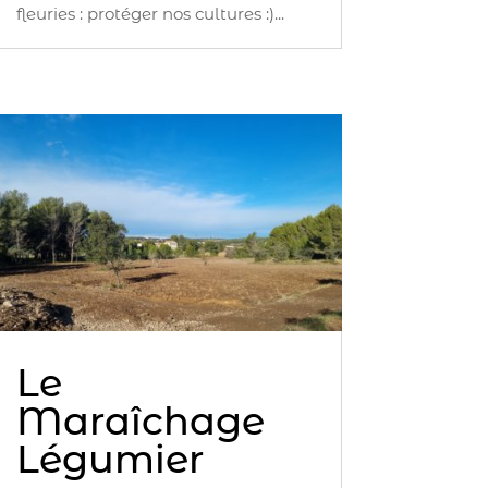
fleuries : protéger nos cultures :)...
Le
Maraîchage
Légumier