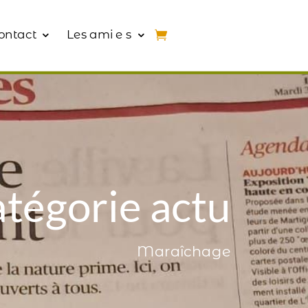
ontact
Les ami e s
tégorie actu
Maraîchage