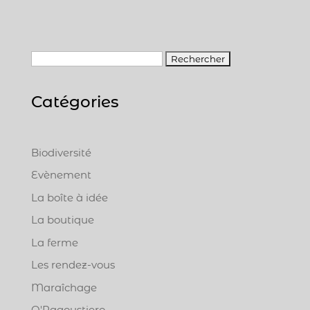
R
e
c
Catégories
h
e
r
Biodiversité
c
Evènement
h
e
La boîte à idée
r
La boutique
La ferme
:
Les rendez-vous
Maraîchage
O'Ragoustiero