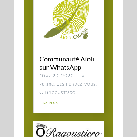
Communauté Aïoli
sur WhatsApp
Mar 23, 2026
|
La
ferme
,
Les rendez-vous
,
O'Ragoustiero
lire plus