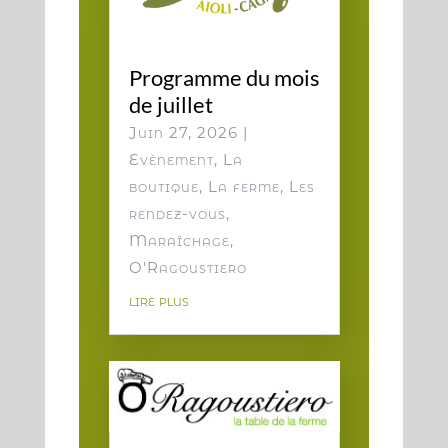
Programme du mois
de juillet
Juin 27, 2026
|
Evènement
,
La
boutique
,
La ferme
,
Les
rendez-vous
,
Maraîchage
,
O'Ragoustiero
lire plus