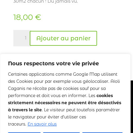
30m2 chacun ! Du jamais vu.
18,00
€
quantité
Ajouter au panier
de
Poulet
rôti
Nous respectons votre vie privée
fermier
Certaines applications comme Google Map utilisent
des Cookies pour par exemple vous géolocaliser. Aïoli
Caganis ne récolte pas de cookies sauf pour sa
performance et doit vous en informer. Les
cookies
strictement nécessaires ne peuvent être désactivés
Copyright 2022-2025 Aïoli Caganis
à travers le site
. Le visiteur peut toutefois paramétrer
le navigateur pour éviter d’utiliser ces
traceurs.
En savoir plus
Mentions légales
–
CGDV