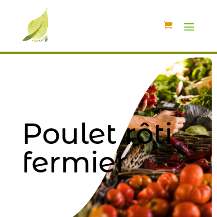
Poulet rôti
fermier