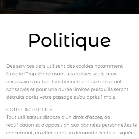
Politique
Des services tiers utilisent des cookies notamment
Google Map. En refusant les cookies seuls ceux
nécessaires au bon fonctionnement du site seront
conservés et pour une durée limitée puisqu’ils seront
détruits après votre passage et/ou après 1 mois.
CONFIDENTIALITÉ
Tout utilisateur dispose d’un droit d’accès, de
rectification et d’opposition aux données personnelles le
concernant, en effectuant sa demande écrite et signée,