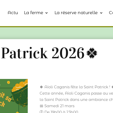
Actu
La ferme
La réserve naturelle
C
 Patrick 2026🍀
🍀 Aïoli Caganis fête la Saint Patrick ! 
Cette année, Aïoli Caganis passe au ver
la Saint Patrick dans une ambiance cha
📅 Samedi 21 mars
🕖 De 19h00 à 23h00