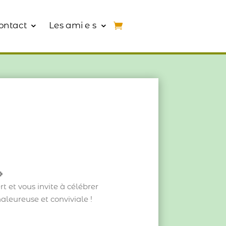
ontact
Les ami e s
🍀
t et vous invite à célébrer
leureuse et conviviale !